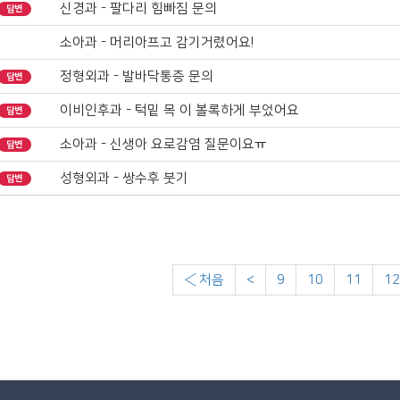
신경과 - 팔다리 힘빠짐 문의
답변
소아과 - 머리아프고 감기거렸어요!
정형외과 - 발바닥통증 문의
답변
이비인후과 - 턱밑 목 이 볼록하게 부었어요
답변
소아과 - 신생아 요로감염 질문이요ㅠ
답변
성형외과 - 쌍수후 붓기
답변
‹ 처음
<
9
10
11
1