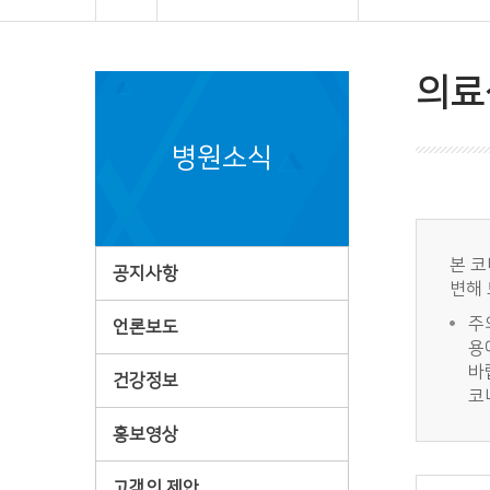
의료
병원소식
본 코
공지사항
변해 
주
언론보도
용
바
건강정보
코
홍보영상
고객의 제안