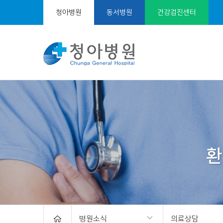
청아병원
동서병원
건강검진센터
서
브
비
주
얼
병원소식
의료상담