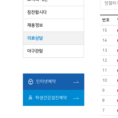
칭찬합시다
번호
채용정보
15
의료상담
14
13
야구관람
12
11
10
인터넷예약
9
학생건강검진예약
8
7