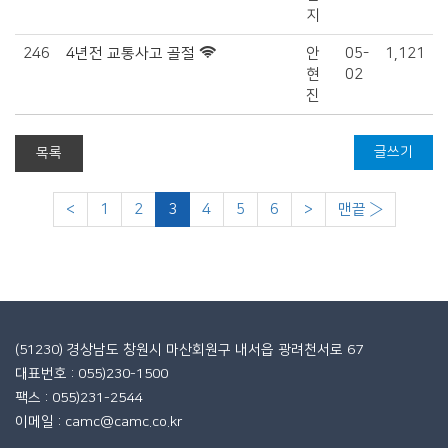
지
246
4년전 교통사고 골절
안
05-
1,121
현
02
진
글쓰기
목록
<
1
2
3
4
5
6
>
맨끝 ›
(51230) 경상남도 창원시 마산회원구 내서읍 광려천서로 67
대표번호 : 055)230-1500
팩스 : 055)231-2544
이메일 : camc@camc.co.kr