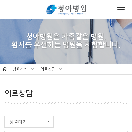
서
브
청아병원은 가족같은 병원,
비
주
얼
병원소식
의료상담
의료상담