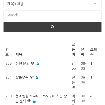
글
번
쓴
날
조회
호
제목
이
짜
수
255
전원 문의
강
09-
1
oo
03
254
발톱무좀
천
08-
1
동
08
열
253
청아병원 제로이드mb 구매 하는 방
이
08-
4
법 문의
희
08