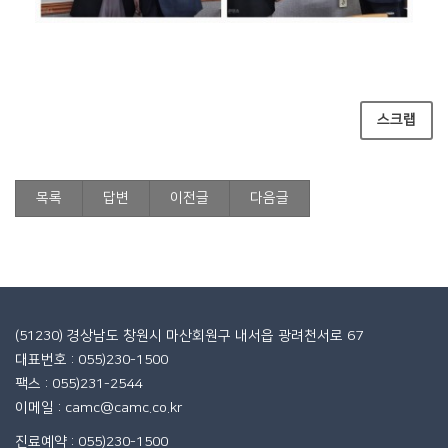
스크랩
목록
답변
이전글
다음글
(51230) 경상남도 창원시 마산회원구 내서읍 광려천서로 67
대표번호 : 055)230-1500
팩스 : 055)231-2544
이메일 : camc@camc.co.kr
진료예약 : 055)230-1500