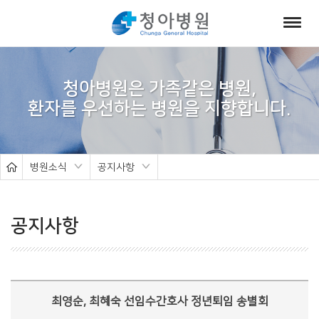
서
브
청아병원은 가족같은 병원,
비
주
얼
병원소식
공지사항
공지사항
최영순, 최혜숙 선임수간호사 정년퇴임 송별회