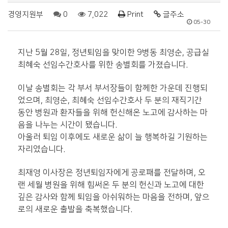
경영지원부
0
7,022
Print
글주소
05-30
지난 5월 28일, 정년퇴임을 맞이한 9병동 최영순, 공급실
최혜숙 선임수간호사를 위한 송별회를 가졌습니다.
이날 송별회는 각 부서 부서장들이 함께한 가운데 진행되
었으며, 최영순, 최혜숙 선임수간호사 두 분의 재직기간
동안 병원과 환자들을 위해 헌신해온 노고에 감사하는 마
음을 나누는 시간이 됐습니다.
아울러 퇴임 이후에도 새로운 삶이 늘 행복하길 기원하는
자리였습니다.
최재영 이사장은 정년퇴임자에게 공로패를 전달하며, 오
랜 세월 병원을 위해 힘써온 두 분의 헌신과 노고에 대한
깊은 감사와 함께 퇴임을 아쉬워하는 마음을 전하며, 앞으
로의 새로운 출발을 축복했습니다.