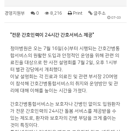
경영지원부
0
8,216
Print
글주소
07-03
"
전문 간호인력이 24시간 간호서
비스 제공"
​청아병원은 오는 7월 16일(수)부터 시행되는 간호간병통
합서비스의 원활한 도입과 안정적인 운영을 위해 관련 의
료진을 대상으로 한 사전 설명회를 7월 2일, 오후 1시부
터 별관 강당에서 개최했다.
이날 설명회는 각 진료과 의료진 및 관련 부서장 20여명
이 참석해 간호간병통합서비스의 취지와 운영방안 및 관
리에 대해 이해를 높이는 시간을 가졌다.
간호간병통합서비스는 보호자나 간병인 없이도 입원환자
가 전문 간호인력의 24시간 돌봄 서비스를 제공받을 수
있는 제도로, 환자와 보호자의 간병 부담을 크게 줄이는
것이 특징이다.