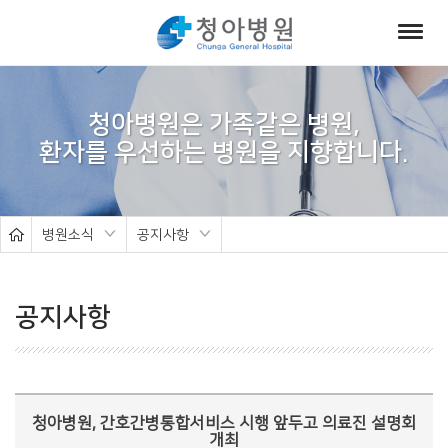
서
브
청아병원은 가족같은 병원,
비
주
얼
병원소식
공지사항
공지사항
청아병원, 간호간병통합서비스 시행 앞두고 의료진 설명회
개최