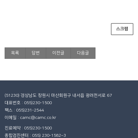
스크랩
목록
답변
이전글
다음글
(51230) 경상남도 창원시 마산회원구 내서읍 광려천서로 67
대표번호 : 055)230-1500
팩스 : 055)231-2544
이메일 : camc@camc.co.kr
진료예약 : 055)230-1500
종합검진센터 : 055) 230-1582~3