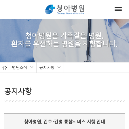
서
브
청아병원은 가족같은 병원,
비
주
얼
병원소식
공지사항
공지사항
청아병원, 간호·간병 통합서비스 시행 안내