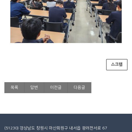
스크랩
목록
답변
이전글
다음글
(51230) 경상남도 창원시 마산회원구 내서읍 광려천서로 67