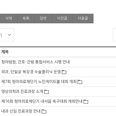
삭제
목록
답변
이전글
다음글
제목
청아병원, 간호·간병 통합서비스 시행 안내
외과, 단일공 복강경 수술클리닉 운영
제7회 청아의료재단기 노인게이트볼 대회 개최
영상의학과 진료과장 소개
제16회 청아의료재단기 내서읍 축구대회 개최안내
내과 신임 진료과장 안내