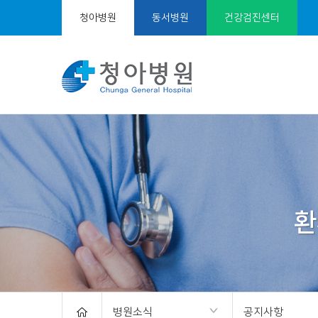
청아병원
동서병원
건강검진센터
서
브
비
주
얼
병원소식
공지사항