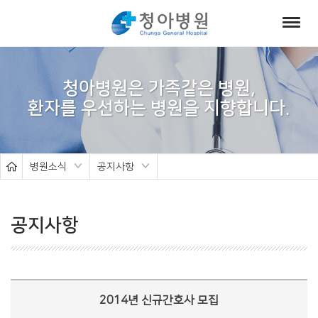
서
브
청아병원은 가족같은 병원,
비
주
얼
병원소식
공지사항
공지사항
2014년 신규간호사 모집