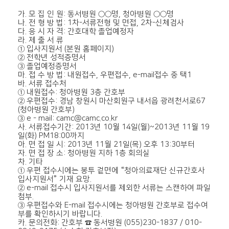
가. 모 집 인 원: 동서병원 ○○명, 청아병원 ○○명
나. 전 형 방 법: 1차-서류전형 및 면접, 2차-신체검사
다. 응 시 자 격: 간호대학 졸업예정자
라. 제 출 서 류
① 입사지원서 (본원 홈페이지)
② 전학년 성적증명서
③ 졸업예정증명서
마. 접 수 방 법: 내원접수, 우편접수, e-mail접수 중 택1
바. 서류 접수처
① 내원접수: 청아병원 3층 간호부
② 우편접수: 경남 창원시 마산회원구 내서읍 광려천서로67
(청아병원 간호부)
③ e - mail: camc@camc.co.kr
사. 서류접수기간: 2013년 10월 14일(월)~2013년 11월 19
일(화) PM18:00까지
아. 면 접 일 시: 2013년 11월 21일(목) 오후 13:30부터
자. 면 접 장 소: 청아병원 지하 1층 회의실
차. 기타
① 우편 접수시에는 봉투 겉면에 “청아의료재단 신규간호사
입사지원서” 기재 요망.
② e-mail 접수시 입사지원서를 제외한 서류는 스캔하여 파일
첨부.
③ 우편접수와 E-mail 접수시에는 청아병원 간호부로 접수여
부를 확인하시기 바랍니다.
카. 문의전화: 간호부 ☎ 동서병원 (055)230-1837 / 010-