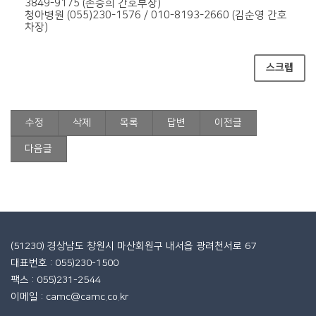
3849-9175 (손승희 간호부장)
청아병원 (055)230-1576 / 010-8193-2660 (김순영 간호
차장)
스크랩
수정
삭제
목록
답변
이전글
다음글
(51230) 경상남도 창원시 마산회원구 내서읍 광려천서로 67
대표번호 : 055)230-1500
팩스 : 055)231-2544
이메일 : camc@camc.co.kr