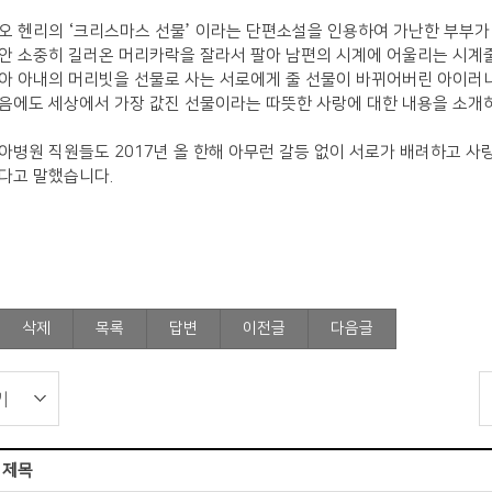
 오 헨리의
‘
크리스마스 선물
’
이라는 단편소설을 인용하여 가난한 부부가
안 소중히 길러온 머리카락을 잘라서 팔아 남편의 시계에 어울리는 시계
아 아내의 머리빗을 선물로 사는 서로에게 줄 선물이 바뀌어버린 아이러
음에도 세상에서 가장 값진 선물이라는 따뜻한 사랑에 대한 내용을 소개
청아병원 직원들도
2017
년 올 한해 아무런 갈등 없이 서로가 배려하고 사
란다고 말했습니다
.
삭제
목록
답변
이전글
다음글
제목