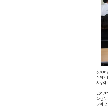
청아병원
직원간의
시상에 
2017
년
다산의
많이 생