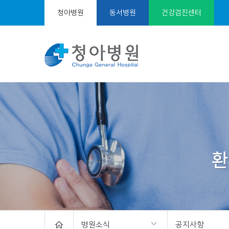
청아병원
동서병원
건강검진센터
서
브
비
주
얼
병원소식
공지사항