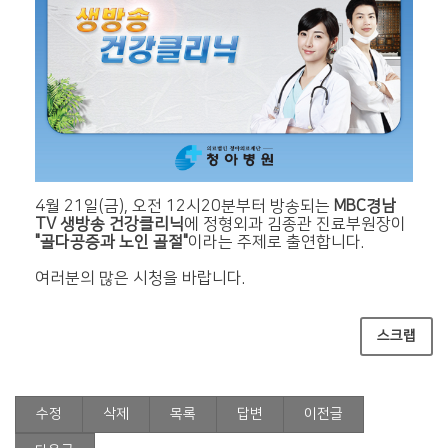
4월 21일(금), 오전 12시20분부터 방송되는
MBC경남
TV 생방송 건강클리닉
에 정형외과 김종관 진료부원장이
"골다공증과 노인 골절"
이라는 주제로 출연합니다.
여러분의 많은 시청을 바랍니다.
스크랩
수정
삭제
목록
답변
이전글