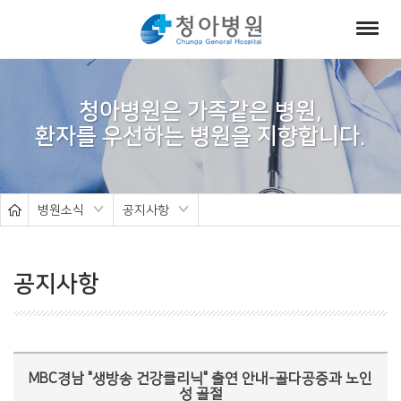
서
브
청아병원은 가족같은 병원,
비
주
얼
병원소식
공지사항
공지사항
MBC경남 "생방송 건강클리닉" 출연 안내-골다공증과 노인
성 골절