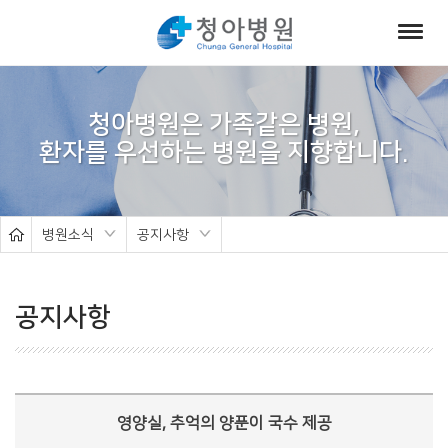
서
브
청아병원은 가족같은 병원,
비
주
얼
병원소식
공지사항
공지사항
영양실, 추억의 양푼이 국수 제공