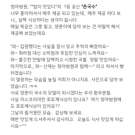
청아병원, ''"밥이 맛있다"의 1등 공신
"촌국수"
너무 좋아하셔서 매주 제공 되고 있는데, 매주 제공 하다 보
니,, 살짝 식상하다는 생각이 듭니다.
매일 똑같은 그릇 말고, 양푼이에 담아 보는 건 어떨까 해서
제공해 보았는데요.
"와~ 입원했다는 사실을 잠시 잊고 추억의 빠졌어요~
와~ 화려함 대신 소박함과 푸짐한 인심이 느껴져요~
와~ 쫄깃한 면발에 담백하고 시원한 국물.. 정말 맛있어요~
마지막으로,, 와~ 산재는 청아병원과 함께~~" 라고 하셔서 빵
터졌습니다.
이 열광하는 모습을 놓칠 저희가 아니지요.. 사진으로 담아 보
았습니다..ㅋㅋ
서로 양푼이 국수의 모델이 되시겠다는 우리 환우분들..
사실 미스코리아만 포토제닉상이 있나요? 여기 청아병원에
도 포토제닉상이 있어요??
그날의 즐거웠던 모습.. 감상해 보세요..
매번 맛있게 드셔주셔서 감사하고.. 오늘도 식사 맛있게 하십
시요~^^