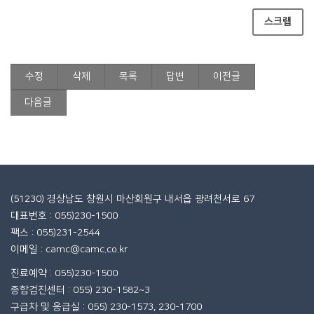
스크랩
수정
삭제
목록
답변
이전글
다음글
(51230) 경상남도 창원시 마산회원구 내서읍 광려천서로 67
대표번호 : 055)230-1500
팩스 : 055)231-2544
이메일 : camc@camc.co.kr
진료예약 : 055)230-1500
종합검진센터 : 055) 230-1582~3
구급차 및 응급실 : 055) 230-1573, 230-1700