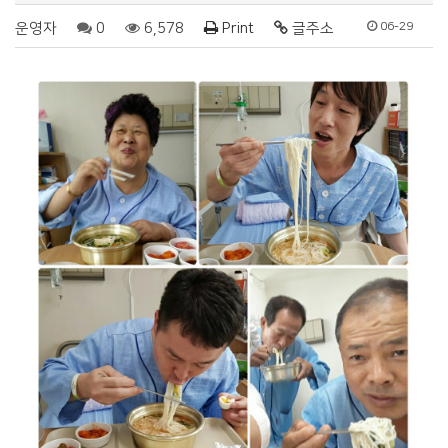
운영자
0
6,578
Print
글주소
06-29