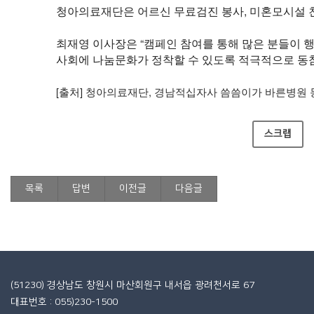
청아의료재단은 어르신 무료검진 봉사, 미혼모시설 
최재영 이사장은 “캠페인 참여를 통해 많은 분들이 행
사회에 나눔문화가 정착할 수 있도록 적극적으로 동
[출처]
청아의료재단, 경남적십자사 씀씀이가 바른병원 동참 -
스크랩
목록
답변
이전글
다음글
(51230) 경상남도 창원시 마산회원구 내서읍 광려천서로 67
대표번호 : 055)230-1500