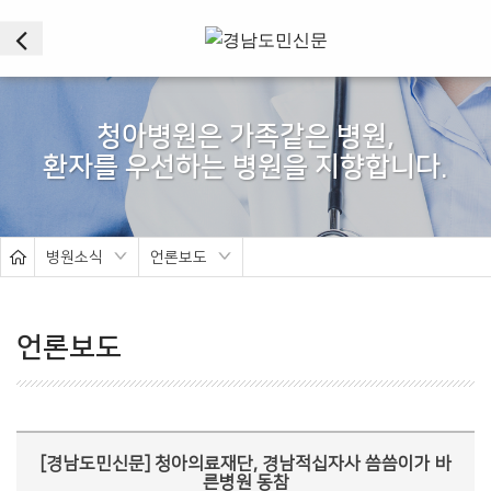
이
전
서
브
청아병원은 가족같은 병원,
비
주
얼
병원소식
언론보도
언론보도
[경남도민신문] 청아의료재단, 경남적십자사 씀씀이가 바
른병원 동참