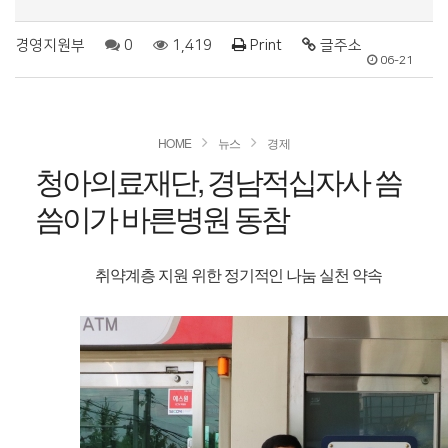
경영지원부
0
1,419
Print
글주소
06-21
HOME
뉴스
경제
청아의료재단, 경남적십자사 씀
씀이가 바른병원 동참
취약계층 지원 위한 정기적인 나눔 실천 약속