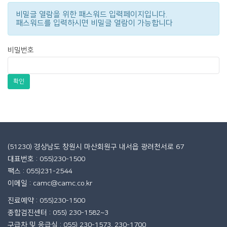
비밀글 열람을 위한 패스워드 입력페이지입니다.
패스워드를 입력하시면 비밀글 열람이 가능합니다
비밀번호
확인
(51230) 경상남도 창원시 마산회원구 내서읍 광려천서로 67
대표번호 : 055)230-1500
팩스 : 055)231-2544
이메일 : camc@camc.co.kr
진료예약 : 055)230-1500
종합검진센터 : 055) 230-1582~3
구급차 및 응급실 : 055) 230-1573, 230-1700