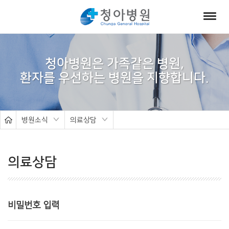
서
브
청아병원은 가족같은 병원,
비
주
얼
병원소식
의료상담
의료상담
비밀번호 입력