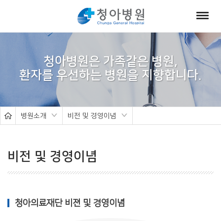
서
브
청아병원은 가족같은 병원,
비
주
얼
병원소개
비전 및 경영이념
비전 및 경영이념
청아의료재단 비젼 및 경영이념