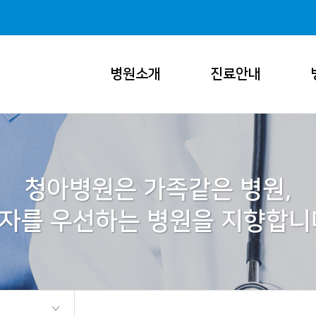
병원소개
진료안내
청아병원은 가족같은 병원,