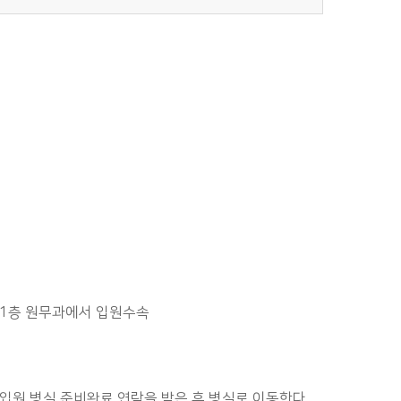
 1층 원무과에서 입원수속
입원 병실 준비완료 연락을 받은 후 병실로 이동한다.