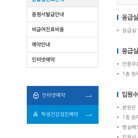
증명서발급안내
응급실
비급여진료비용
응급실 
예약안내
응급실
인터넷예약
연중무휴
1층 원
입원수
인터넷예약
본원은 
학생건강검진예약
1층 원
병실배정
입원시 