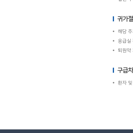
귀가
해당 주
응급실 
퇴원약 
구급차
환자 및