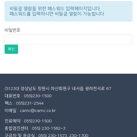
비밀글 열람을 위한 패스워드 입력페이지입니다.
패스워드를 입력하시면 비밀글 열람이 가능합니다
비밀번호
확인
(51230) 경상남도 창원시 마산회원구 내서읍 광려천서로 67
대표번호 : 055)230-1500
팩스 : 055)231-2544
이메일 : camc@camc.co.kr
진료예약 : 055)230-1500
종합검진센터 : 055) 230-1582~3
구급차 및 응급실 : 055) 230-1573, 230-1700