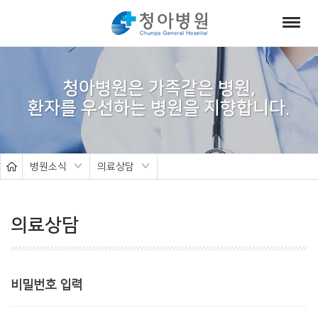
서
브
청아병원은 가족같은 병원,
비
주
얼
병원소식
의료상담
의료상담
비밀번호 입력