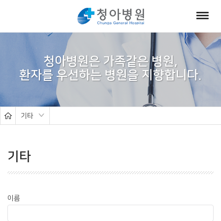
서
브
청아병원은 가족같은 병원,
비
주
얼
기타
기타
이름