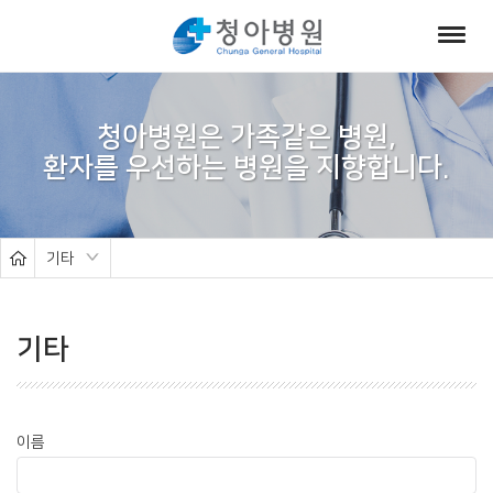
서
브
청아병원은 가족같은 병원,
비
주
얼
기타
기타
이름