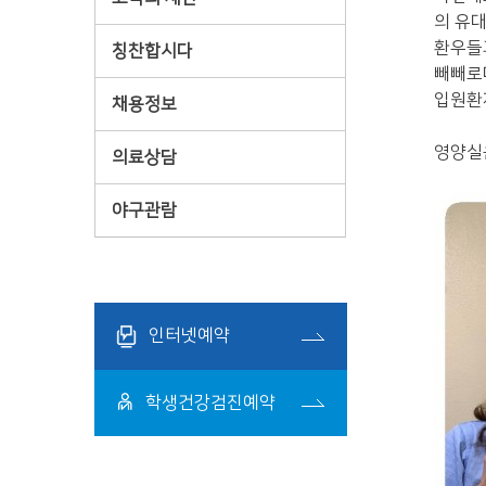
의 유대
환우들
칭찬합시다
빼빼로
입원환
채용정보
영양실
의료상담
야구관람
인터넷예약
학생건강검진예약