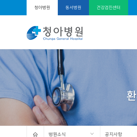
청아병원
동서병원
건강검진센터
서
브
비
주
얼
병원소식
공지사항