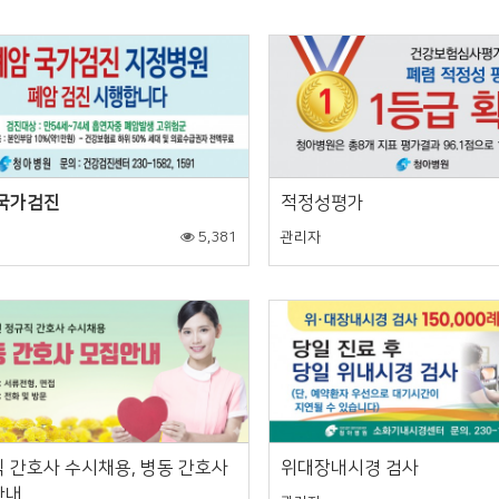
 국가검진
적정성평가
5,381
관리자
 간호사 수시채용, 병동 간호사
위대장내시경 검사
안내