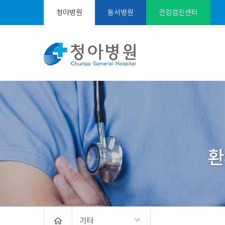
청아병원
동서병원
건강검진센터
서
브
비
주
얼
기타