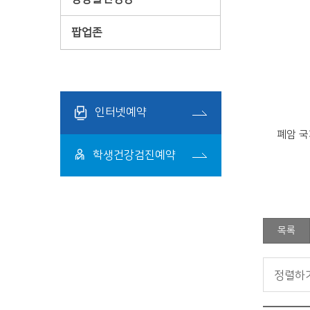
팝업존
인터넷예약
폐암 
학생건강검진예약
목록