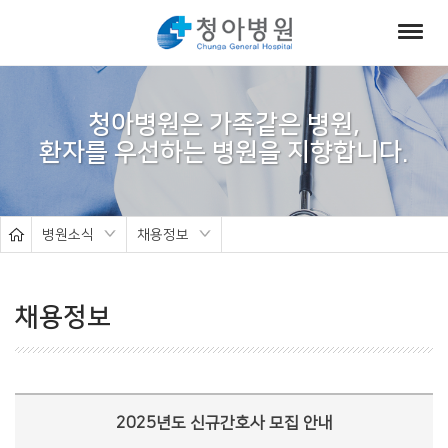
서
브
청아병원은 가족같은 병원,
비
주
얼
병원소식
채용정보
채용정보
2025년도 신규간호사 모집 안내