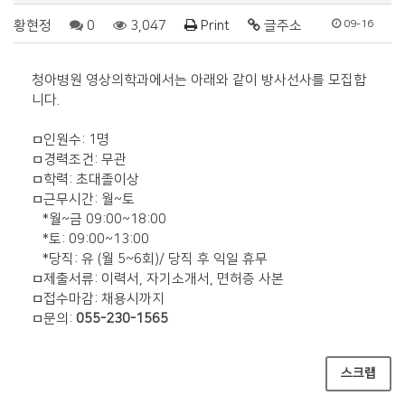
황현정
0
3,047
Print
글주소
09-16
청아병원 영상의학과에서는 아래와 같이 방사선사를 모집합
니다.
ㅁ인원수: 1명
ㅁ경력조건: 무관
ㅁ학력: 초대졸이상
ㅁ근무시간: 월~토
*월~금 09:00~18:00
*토: 09:00~13:00
*당직: 유 (월 5~6회)/ 당직 후 익일 휴무
ㅁ제출서류: 이력서, 자기소개서, 면허증 사본
ㅁ접수마감: 채용시까지
ㅁ문의:
055-230-1565
스크랩