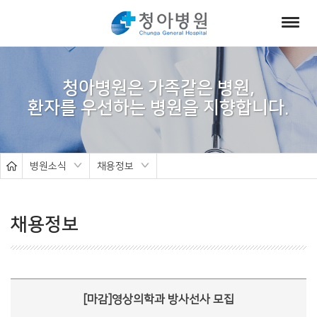
서
브
청아병원은 가족같은 병원,
비
주
얼
병원소식
채용정보
채용정보
[마감]영상의학과 방사선사 모집